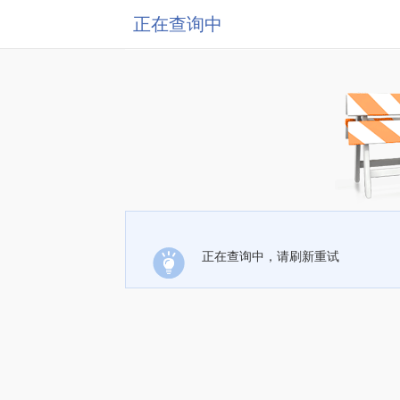
正在查询中
正在查询中，请刷新重试